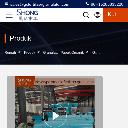
sales@gcfertilizergranulator.com
86--15286833220
Kutipan
Produk
>
>
>
Rumah
Produk
Granulator Pupuk Organik
Granulator Pupuk Organik 380v Dengan Gigi Pengaduk Untuk Granulasi Langsung Kelembaban Pakan 20%-40%