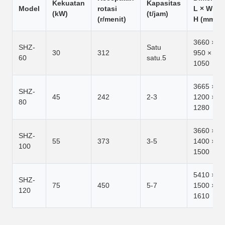
Kekuatan
Kapasitas
Model
rotasi
L × W ×
(kW)
(t/jam)
(r/menit)
H (mm)
3660 ×
SHZ-
Satu
30
312
950 ×
60
satu.5
1050
3665 ×
SHZ-
45
242
2-3
1200 ×
80
1280
3660 ×
SHZ-
55
373
3-5
1400 ×
100
1500
5410 ×
SHZ-
75
450
5-7
1500 ×
120
1610