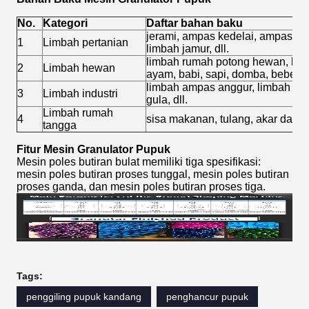
No.
Kategori
Daftar bahan baku
jerami, ampas kedelai, ampas ka
1
Limbah pertanian
limbah jamur, dll.
limbah rumah potong hewan, limb
2
Limbah hewan
ayam, babi, sapi, domba, bebek, 
limbah ampas anggur, limbah cuk
3
Limbah industri
gula, dll.
Limbah rumah
4
sisa makanan, tulang, akar dan d
tangga
Fitur Mesin Granulator Pupuk
Mesin poles butiran bulat memiliki tiga spesifikasi:
mesin poles butiran proses tunggal, mesin poles butiran
proses ganda, dan mesin poles butiran proses tiga.
Tags:
penggiling pupuk kandang
penghancur pupuk