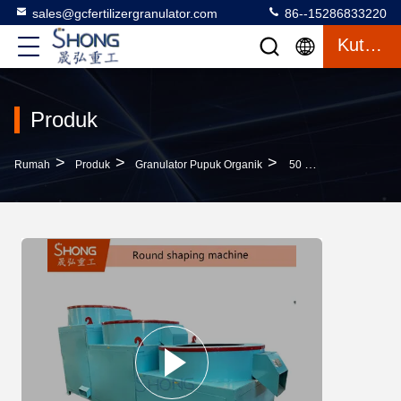
sales@gcfertilizergranulator.com
86--15286833220
Kutipan
Produk
>
>
>
Rumah
Produk
Granulator Pupuk Organik
50 Ton Per Hari Mesin Granulator Pupuk Bentuk Bola Untuk Produksi Pupuk Organik Kapasitas Besar