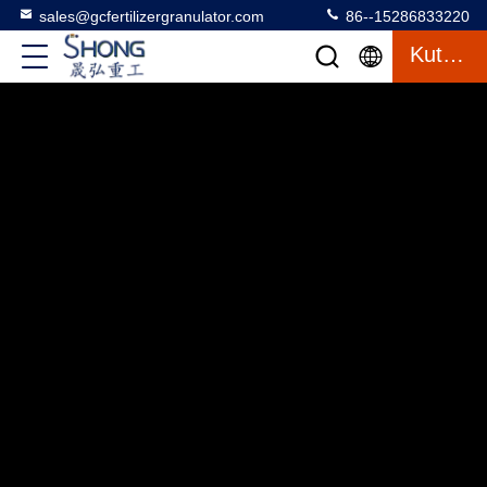
sales@gcfertilizergranulator.com
86--15286833220
Kutipan