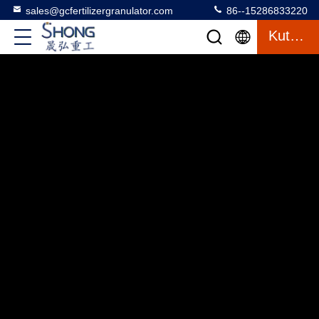
sales@gcfertilizergranulator.com
86--15286833220
Kutipan