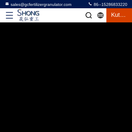
sales@gcfertilizergranulator.com
86--15286833220
Kutipan