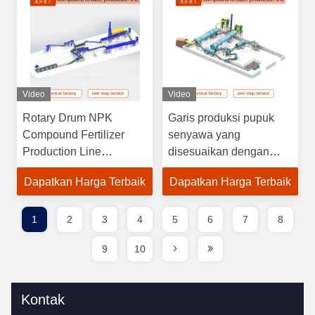
Video
Video
Rotary Drum NPK
Garis produksi pupuk
Compound Fertilizer
senyawa yang
Production Line
disesuaikan dengan
200000TPY dengan
kandungan nutrisi tinggi
Dapatkan Harga Terbaik
Dapatkan Harga Terbaik
Konstruksi Baja Karbon
≥90% dan ukuran granul
dan Granula Bola 1-
ganda 2-6mm
3mm
1
2
3
4
5
6
7
8
9
10
Kontak