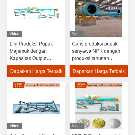
Video
Video
Lini Produksi Pupuk
Garis produksi pupuk
Majemuk dengan
senyawa NPK dengan
Kapasitas Output
produksi tahunan
Tahunan 100.000 Ton
100.000 ton untuk
Dapatkan Harga Terbaik
Dapatkan Harga Terbaik
dengan Granulator Drum
butiran berbentuk bola 1-
Putar untuk Ukuran
10mm
Granul 1-10mm
Video
Video