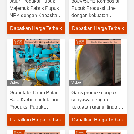
Jalur Produksi Pupuk
380V/50Hz Komposisi
Majemuk Pabrik Pupuk
Pupuk Produksi Line
NPK dengan Kapasitas
dengan kekuatan
Produksi Tahunan
granule tinggi dan
Dapatkan Harga Terbaik
Dapatkan Harga Terbaik
100.000 Ton dan Granul
Diameter granule
Bentuk Bola 1-10mm
disesuaikan
Video
Video
Granulator Drum Putar
Garis produksi pupuk
Baja Karbon untuk Lini
senyawa dengan
Produksi Pupuk
kekuatan granul tinggi
Majemuk NPK dengan
dengan kapasitas
Dapatkan Harga Terbaik
Dapatkan Harga Terbaik
Kapasitas 18-20t/jam
khusus untuk granul
dan Tegangan Khusus
bulat / oval / oblate