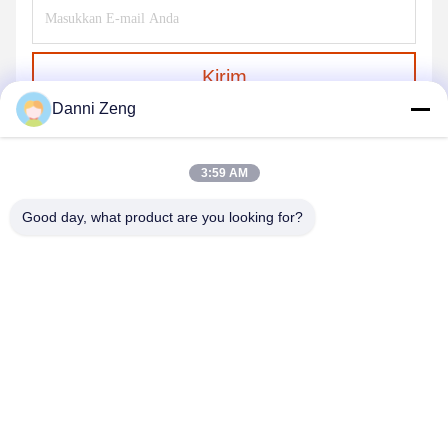
Kirim
Danni Zeng
3:59 AM
Good day, what product are you looking for?
ZHENGZHOU SHENGHONG HEAVY
INDUSTRY TECHNOLOGY CO., LTD.
sales@gcfertilizergranulator.com
86--15286833220
No. 416, Lantai 9, Gedung B, Shenglong Central Plaza, Zona
Teknologi Tinggi, Kota Zhengzhou, Provinsi Henan