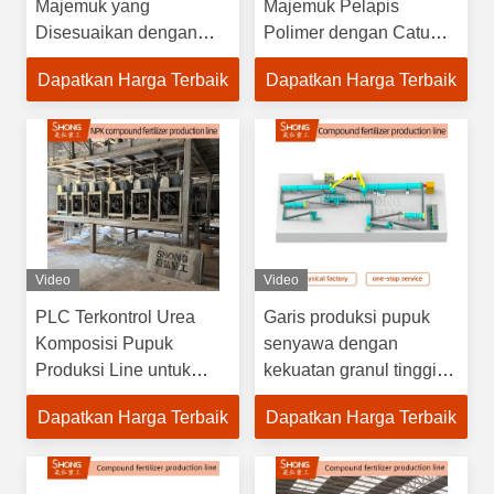
Majemuk yang
Majemuk Pelapis
Disesuaikan dengan
Polimer dengan Catu
Bahan Pelapis Polimer
Daya 380V dan Total
Dapatkan Harga Terbaik
Dapatkan Harga Terbaik
dan Diameter Butiran
Nutrisi ≥90%
4mm Menampilkan
Sistem Kontrol PLC
Video
Video
PLC Terkontrol Urea
Garis produksi pupuk
Komposisi Pupuk
senyawa dengan
Produksi Line untuk
kekuatan granul tinggi
2mm Granules Pabrik
bentuk oval dengan
Dapatkan Harga Terbaik
Dapatkan Harga Terbaik
kandungan nutrisi ≥ 90%