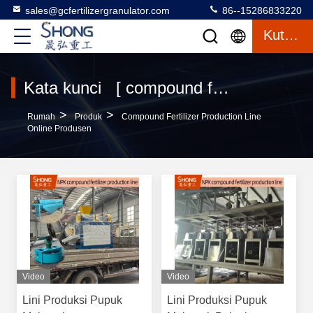
sales@gcfertilizergranulator.com
86--15286833220
Kutipan
Kata kunci [ compound fertilizer production line ] Pertandingan 120 Produk
>
>
Rumah
Produk
Compound Fertilizer Production Line
Online Produsen
Video
Video
Lini Produksi Pupuk
Lini Produksi Pupuk