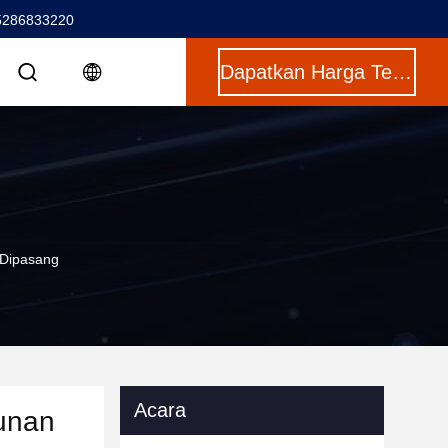
5286833220
Dapatkan Harga Terbaik
 Dipasang
Acara
hunan