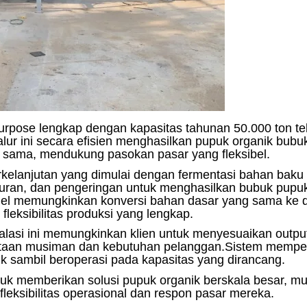
urpose lengkap dengan kapasitas tahunan 50.000 ton te
lur ini secara efisien menghasilkan pupuk organik bubu
g sama, mendukung pasokan pasar yang fleksibel.
erkelanjutan yang dimulai dengan fermentasi bahan baku
ran, dan pengeringan untuk menghasilkan bubuk pupu
aralel memungkinkan konversi bahan dasar yang sama ke 
fleksibilitas produksi yang lengkap.
nstalasi ini memungkinkan klien untuk menyesuaikan outpu
intaan musiman dan kebutuhan pelanggan.Sistem memp
uk sambil beroperasi pada kapasitas yang dirancang.
 memberikan solusi pupuk organik berskala besar, mult
ksibilitas operasional dan respon pasar mereka.