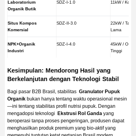
Laboratorium
SDZ-I-1.0
11kW / Komp
Organik Butik
Situs Kompos
SDZ-II-3.0
22kW / Taha
Komersial
Lama
NPK+Organik
SDZ-I-4.0
45kW / Outpu
Industri
Tinggi
Kesimpulan: Mendorong Hasil yang
Berkelanjutan dengan Teknologi Stabil
Bagi pasar B2B Brasil, stabilitas
Granulator Pupuk
Organik
bukan hanya tentang waktu operasional mesin
—ini tentang stabilitas profil nutrisi pupuk. Dengan
mengadopsi teknologi
Ekstrusi Rol Ganda
yang
beroperasi tanpa proses pengeringan, produsen dapat
menghasilkan produk premium yang bio-aktif yang
memenuhi tuntutan ketat pertanian Brasil modern.