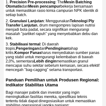
Precision Pre-processing
: The
Mesin Batching
Otomatis
dan
Mesin pencampur
bekerja bersamaan
untuk memastikan rasio kimia campuran NPK identik di
setiap batch.
Granulasi Lanjutan
: Menggunakan
Teknologi Ply
Transfer Lanjutan
, drum mengompres lapisan nutrisi
menjadi bola padat, secara signifikan mengurangi
masalah "partikel rapuh" yang menyebabkan debu dan
kek.
Stabilisasi termal
: Di daerah
tropis,
Pengeringan
dan
Pendinginan
tahap
kritis.
Kompor Panas
harus menyediakan sumber panas
yang stabil untuk mengurangi kelembaban di bawah
2,0%, sementara
Lebih dingin
memastikan granul
mencapai suhu sekitar sebelum kemasan, secara efektif
mencegah "bag-cagging" selama transportasi.
Panduan Pemilihan untuk Produsen Regional:
Indikator Stabilitas Utama
Bagi manajer pabrik dan investor yang ingin
meningkatkan fasilitas mereka, spesifikasi teknis
tertentu tidak dapat dinegosiasikan untuk memastikan
stabilitas operasional jangka panjang: