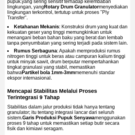
pupuk.yang sering sensitif terhadap kelembaban
lingkungan, yang
Rotary Drum Granulator
menyediakan
lingkungan terkontrol, tertutup untuk proses "Ply
Transfer".
Ketahanan Mekanis
: Konstruksi drum yang kuat dan
kekuatan geser yang tinggi memungkinkan untuk
menangani beban bahan baku yang berat dan lembab
tanpa penyumbatan yang sering terjadi pada sistem lain.
Rumus Serbaguna
: Apakah memproduksi rumus
nitrogen tinggi untuk beras atau campuran kalium tinggi
untuk minyak sawit, drum berputar mempertahankan
tingkat granulasi yang stabil, memastikan
bahwa
Partikel bola 1mm-3mm
memenuhi standar
ekspor internasional.
Mencapai Stabilitas Melalui Proses
Terintegrasi 9 Tahap
Stabilitas dalam jalur produksi tidak hanya tentang
granulator; itu tentang integrasi lancar dari seluruh
sistem.
Garis Produksi Pupuk Senyawa
menggunakan
proses 9 tahap untuk memastikan setiap butir secara
fisik dan kimiawi seragam.