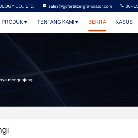
LOGY CO., LTD.
sales@gcfertilizergranulator.com
86--1
PRODUK
TENTANG KAMI
BERITA
KASUS
enya mengunjungi
gi