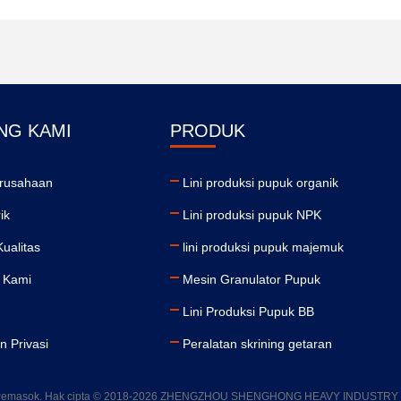
NG KAMI
PRODUK
erusahaan
Lini produksi pupuk organik
ik
Lini produksi pupuk NPK
Kualitas
lini produksi pupuk majemuk
 Kami
Mesin Granulator Pupuk
Lini Produksi Pupuk BB
n Privasi
Peralatan skrining getaran
ganik Pemasok. Hak cipta © 2018-2026 ZHENGZHOU SHENGHONG HEAVY INDUSTRY 