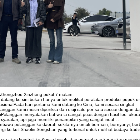
a Zhengzhou Xinzheng pukul 7 malam.
datang ke sini bukan hanya untuk melihat peralatan produksi pupuk org
nasionalPada hari pertama kami datang ke Cina, kami secara singkat
ggan kami.mesin diperiksa dan diuji satu per satu sesuai dengan daf
ganPelanggan menyatakan bahwa ia sangat puas dengan hasil tes. ukuran
syaratan,tapi juga memiliki penampilan yang sangat indah. .
bawa pelanggan ke daerah sekitarnya untuk bermain, bernyanyi, berb
 ke kuil Shaolin Songshan yang terkenal untuk melihat budaya tradis
nggan akan kembali ke Kenya besok, dan perusahaan kami akan mengir