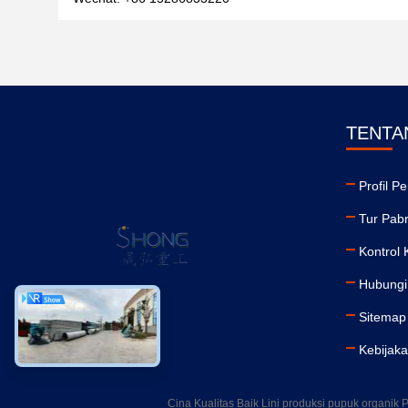
TENTA
Profil P
Tur Pabr
Kontrol 
Hubungi
Sitemap
Kebijaka
Cina Kualitas Baik Lini produksi pupuk or