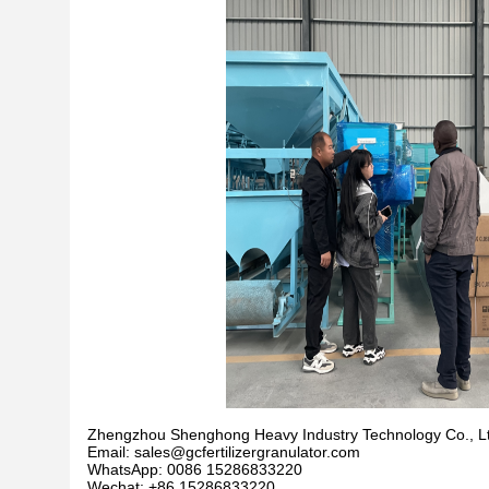
Zhengzhou Shenghong Heavy Industry Technology Co., L
Email: sales@gcfertilizergranulator.com
WhatsApp: 0086 15286833220
Wechat: +86 15286833220