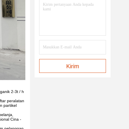
Kirim
anik 2-3t / h
tar peralatan
 partikel
elanja,
ional Cina -
im pelanggan