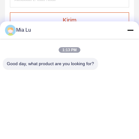
Kirim
Mia Lu
1:13 PM
Good day, what product are you looking for?
ZHENGZHOU SHENGHONG HEAVY
INDUSTRY TECHNOLOGY CO., LTD.
sales@gcfertilizergranulator.com
86--15286833220
No. 416, Lantai 9, Gedung B, Shenglong Central Plaza, Zona
Teknologi Tinggi, Kota Zhengzhou, Provinsi Henan