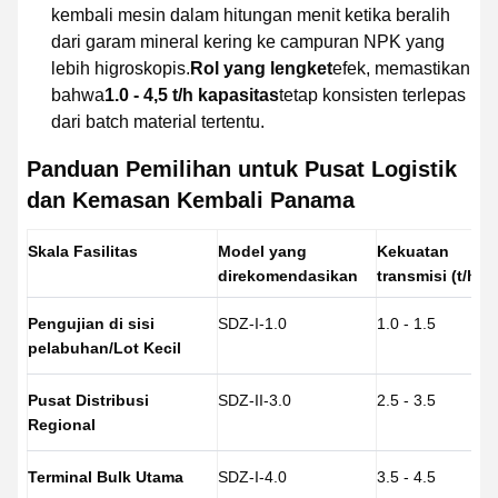
kembali mesin dalam hitungan menit ketika beralih
dari garam mineral kering ke campuran NPK yang
lebih higroskopis.
Rol yang lengket
efek, memastikan
bahwa
1.0 - 4,5 t/h kapasitas
tetap konsisten terlepas
dari batch material tertentu.
Panduan Pemilihan untuk Pusat Logistik
dan Kemasan Kembali Panama
Skala Fasilitas
Model yang
Kekuatan
direkomendasikan
transmisi (t/h)
Pengujian di sisi
SDZ-I-1.0
1.0 - 1.5
pelabuhan/Lot Kecil
Pusat Distribusi
SDZ-II-3.0
2.5 - 3.5
Regional
Terminal Bulk Utama
SDZ-I-4.0
3.5 - 4.5