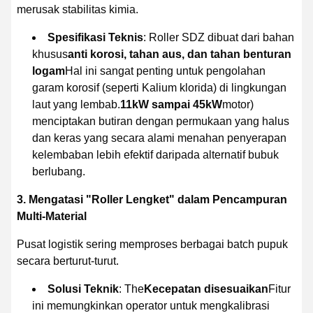
merusak stabilitas kimia.
Spesifikasi Teknis
: Roller SDZ dibuat dari bahan
khusus
anti korosi, tahan aus, dan tahan benturan
logam
Hal ini sangat penting untuk pengolahan
garam korosif (seperti Kalium klorida) di lingkungan
laut yang lembab.
11kW sampai 45kW
motor)
menciptakan butiran dengan permukaan yang halus
dan keras yang secara alami menahan penyerapan
kelembaban lebih efektif daripada alternatif bubuk
berlubang.
3. Mengatasi "Roller Lengket" dalam Pencampuran
Multi-Material
Pusat logistik sering memproses berbagai batch pupuk
secara berturut-turut.
Solusi Teknik
: The
Kecepatan disesuaikan
Fitur
ini memungkinkan operator untuk mengkalibrasi