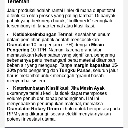
Terlemah
Jalur produksi adalah rantai linier di mana output total
ditentukan oleh proses yang paling lambat. Di banyak
pabrik yang berkinerja buruk, "bottleneck" seringkali
tersembunyi di tahap termal atau klasifikasi.
Ketidakseimbangan Termal
: Kesalahan umum
dalam pemilihan pabrik adalah mencocokkan
Granulator
10 ton per jam (TPH) dengan
Mesin
Pengering
10 TPH. Namun, karena granulator
memasukkan kelembaban yang signifikan, pengering
sebenarnya perlu menangani berat material ditambah
beban air yang menguap. Tanpa
margin kapasitas 15-
20%
pada pengering dan
Tungku Panas
, seluruh jalur
harus melambat untuk mencegah "granul basah"
menyumbat sistem.
Keterlambatan Klasifikasi
: Jika
Mesin Ayak
ukurannya terlalu kecil, ia tidak dapat memproses
volume penuh dari tahap pendinginan. Hal ini
menyebabkan penumpukan material, memaksa
Granulator Rotary Drum
di hulu untuk beroperasi pada
RPM yang dikurangi, secara efektif menyia-nyiakan
potensi investasi utama.