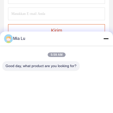
Kirim
Mia Lu
5:59 AM
Good day, what product are you looking for?
ZHENGZHOU SHENGHONG HEAVY
INDUSTRY TECHNOLOGY CO., LTD.
sales@gcfertilizergranulator.com
86--15286833220