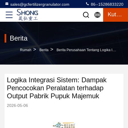
sales@gcfertilizergranulator.com
86--15286833220
Kutipan
Berita
>
>
Rumah
Berita
Berita Perusahaan Tentang Logika Integrasi Sistem: Dampak Pencocokan Peralatan Terhadap Output Pabrik Pupuk Majemuk
Logika Integrasi Sistem: Dampak
Pencocokan Peralatan terhadap
Output Pabrik Pupuk Majemuk
2026-05-06