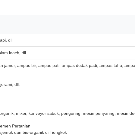
pi, dll.
am loach, dll.
 jamur, ampas bir, ampas pati, ampas dedak padi, ampas tahu, ampa
.
erami, dll.
rganik, mixer, konveyor sabuk, pengering, mesin penyaring, mesin de
temen Pertanian
emuk dan bio-organik di Tiongkok