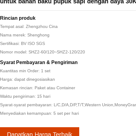
untuk bahan baku pupuk sapi dengan daya 30
Rincian produk
Tempat asal: Zhengzhou Cina
Nama merek: Shenghong
Sertifikasi: BV ISO SGS
Nomor model: SHZ2-60/120~SHZ2-120/220
Syarat Pembayaran & Pengiriman
Kuantitas min Order: 1 set
Harga: dapat dinegosiasikan
Kemasan rincian: Paket atau Container
Waktu pengiriman: 15 hari
Syarat-syarat pembayaran: L/C,D/A,D/P,T/T,Western Union,MoneyGr
Menyediakan kemampuan: 5 set per hari
Dapatkan Harga Terbaik