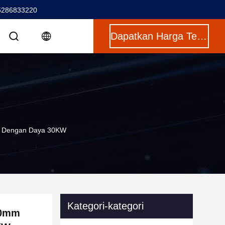
5286833220
Dapatkan Harga Terbaik
pi Dengan Daya 30KW
Kategori-kategori
30mm