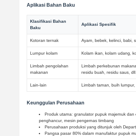
Aplikasi Bahan Baku
Klasifikasi Bahan
Aplikasi Spesifik
Baku
Kotoran ternak
Ayam, bebek, kelinci, babi, sa
Lumpur kolam
Kolam ikan, kolam udang, kol
Limbah pengolahan
Limbah perkebunan makanan
makanan
residu buah, residu saus, dll
Lain-lain
Limbah taman, buih lumpur, j
Keunggulan Perusahaan
Produk utama: granulator pupuk majemuk dan o
penghancur, mesin pengemas timbang
Perusahaan produksi yang ditunjuk oleh Depar
Pangsa pasar 80% dalam manufaktur pupuk maj