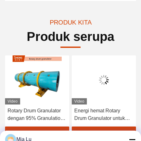
PRODUK KITA
Produk serupa
Video
Video
Rotary Drum Granulator
Energi hemat Rotary
dengan 95% Granulation
Drum Granulator untuk
Ratio untuk Round Ball
pupuk organik dengan
Type Organic Fertilizer
butiran jenis bola bulat
Dapatkan Harga Terbaik
Dapatkan Harga Terbaik
Mia Lu
dalam Operasi Kontinyu
dan maksimal throughput