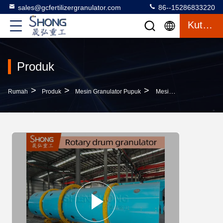
sales@gcfertilizergranulator.com
86--15286833220
Kutipan
Produk
>
>
>
Rumah
Produk
Mesin Granulator Pupuk
Mesin Granulator Pupuk Tahan Korosi Dengan Kapasitas 1-20 Ton Per Jam Untuk Butiran Berbentuk Bola