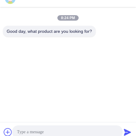
24/7
15 t / h
8:24 PM
Good day, what product are you looking for?
ZHENGZHOU SHENGHONG HEAVY
INDUSTRY TECHNOLOGY CO., LTD.
sales@gcfertilizergranulator.com
86--15286833220
No. 416, Lantai 9, Gedung B, Shenglong Central Plaza, Zona
Teknologi Tinggi, Kota Zhengzhou, Provinsi Henan
Cina Kualitas Baik Lini produksi pupuk organik Pemasok. Hak cipta © 2018-
2026 ZHENGZHOU SHENGHONG HEAVY INDUSTRY TECHNOLOGY CO.,
LTD. Semua hak dilindungi.