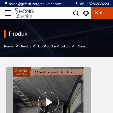
sales@gcfertilizergranulator.com
86--15286833220
Kutipan
Produk
>
>
>
Rumah
Produk
Lini Produksi Pupuk BB
Garis Produksi Pupuk BB Baja Karbon Dengan Kapasitas 15-20 Ton/jam Dan Tingkat Granulasi Tinggi