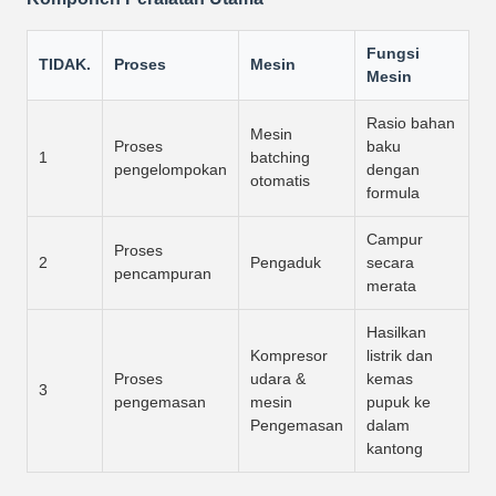
Fungsi
TIDAK.
Proses
Mesin
Mesin
Rasio bahan
Mesin
Proses
baku
1
batching
pengelompokan
dengan
otomatis
formula
Campur
Proses
2
Pengaduk
secara
pencampuran
merata
Hasilkan
Kompresor
listrik dan
Proses
udara &
kemas
3
pengemasan
mesin
pupuk ke
Pengemasan
dalam
kantong