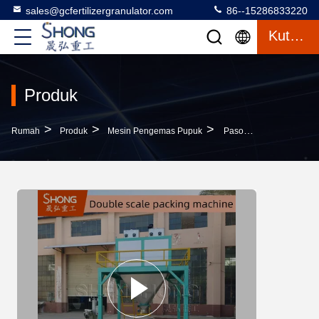
sales@gcfertilizergranulator.com
86--15286833220
Kutipan
Produk
>
>
>
Rumah
Produk
Mesin Pengemas Pupuk
Pasokan Pabrik Mesin Paket Butiran Pupuk Organik