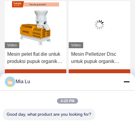
Video
Video
Mesin pelet flat die untuk
Mesin Pelletizer Disc
produksi pupuk organik
untuk pupuk organik
dengan kapasitas 1-4 ton
dengan kapasitas 1-20 ton
per jam dan tingkat
per jam dan butiran bulat
Dapatkan Harga Terbaik
Dapatkan Harga Terbaik
Mia Lu
granulasi ≥95%
380V/50Hz
4:20 PM
Good day, what product are you looking for?
ZHENGZHOU SHENGHONG HEAVY
INDUSTRY TECHNOLOGY CO., LTD.