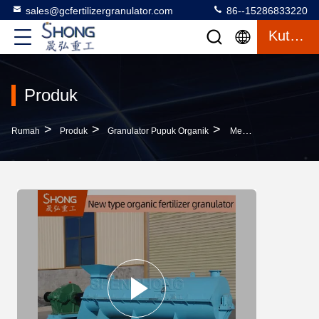
sales@gcfertilizergranulator.com
86--15286833220
Kutipan
Produk
>
>
>
Rumah
Produk
Granulator Pupuk Organik
Mesin Granulator Pupuk Organik Baja Karbon 3ton/jam 380V 50HZ Untuk Produksi Pupuk Yang Efisien