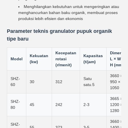
Menghilangkan kebutuhan untuk mengeringkan atau
menghancurkan bahan baku organik, membuat proses
produksi lebih efisien dan ekonomis
Parameter teknis granulator pupuk organik
tipe baru
Kecepatan
Dimensi
Kekuatan
Kapasitas
Model
rotasi
L × W ×
(kw)
(t/jam)
(r/menit)
H (mm)
3660 ×
SHZ-
Satu
30
312
950 ×
60
satu.5
1050
3665 ×
SHZ-
45
242
2-3
1200 ×
80
1280
3660 ×
SHZ-
55
373
3-5
1400 ×