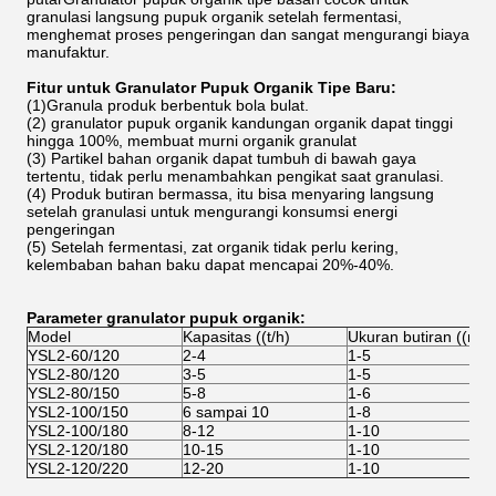
granulasi langsung pupuk organik setelah fermentasi,
menghemat proses pengeringan dan sangat mengurangi biaya
manufaktur.
Fitur untuk Granulator Pupuk Organik Tipe Baru:
(1)Granula produk berbentuk bola bulat.
(2) granulator pupuk organik kandungan organik dapat tinggi
hingga 100%, membuat murni organik granulat
(3) Partikel bahan organik dapat tumbuh di bawah gaya
tertentu, tidak perlu menambahkan pengikat saat granulasi.
(4) Produk butiran bermassa, itu bisa menyaring langsung
setelah granulasi untuk mengurangi konsumsi energi
pengeringan
(5) Setelah fermentasi, zat organik tidak perlu kering,
kelembaban bahan baku dapat mencapai 20%-40%.
Parameter granulator pupuk organik:
Model
Kapasitas ((t/h)
Ukuran butiran ((mm
YSL2-60/120
2-4
1-5
YSL2-80/120
3-5
1-5
YSL2-80/150
5-8
1-6
YSL2-100/150
6 sampai 10
1-8
YSL2-100/180
8-12
1-10
YSL2-120/180
10-15
1-10
YSL2-120/220
12-20
1-10