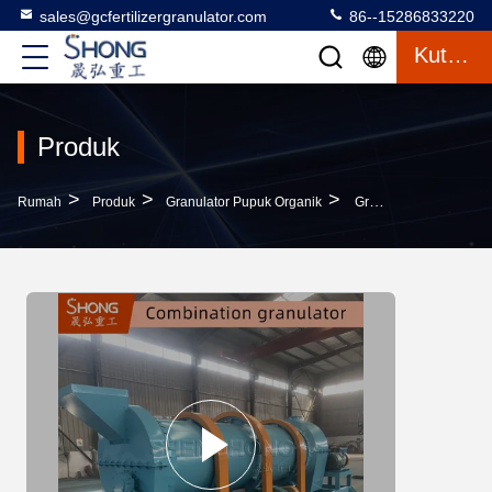
sales@gcfertilizergranulator.com
86--15286833220
Kutipan
Produk
>
>
>
Rumah
Produk
Granulator Pupuk Organik
Granulator Pupuk Organik Kotoran Hewan 2-4 T/j 380V 50HZ