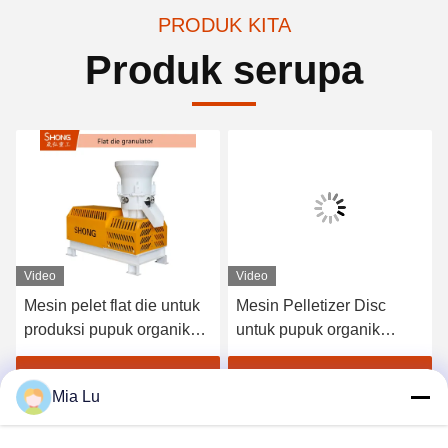
PRODUK KITA
Produk serupa
Video
Video
Mesin pelet flat die untuk
Mesin Pelletizer Disc
produksi pupuk organik
untuk pupuk organik
dengan kapasitas 1-4 ton
dengan kapasitas 1-20 ton
per jam dan tingkat
per jam dan butiran bulat
Dapatkan Harga Terbaik
Dapatkan Harga Terbaik
Mia Lu
granulasi ≥95%
380V/50Hz