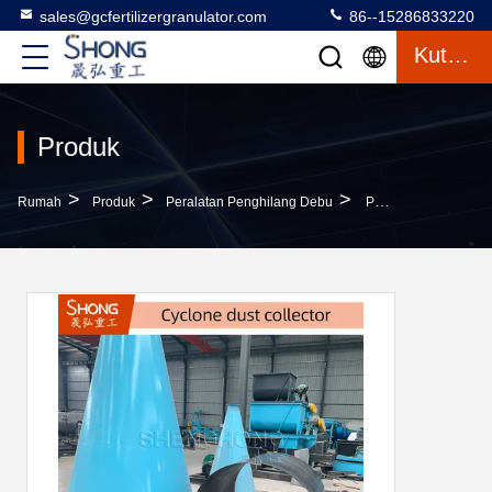
sales@gcfertilizergranulator.com
86--15286833220
Kutipan
Produk
>
>
>
Rumah
Produk
Peralatan Penghilang Debu
Peralatan Penghapusan Debu Baja Berkualitas Dengan Efisiensi Filter 99,9% Untuk Aplikasi Industri