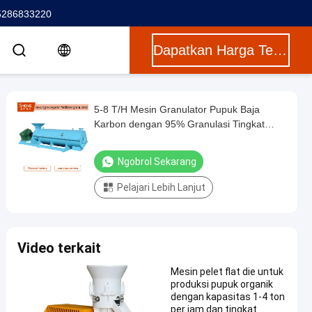
5286833220
Dapatkan Harga Terbaik
5-8 T/H Mesin Granulator Pupuk Baja
Karbon dengan 95% Granulasi Tingkat
untuk Produksi Pellet Manis Ayam
Ngobrol Sekarang
Pelajari Lebih Lanjut
Video terkait
Mesin pelet flat die untuk
produksi pupuk organik
dengan kapasitas 1-4 ton
per jam dan tingkat