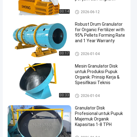
granulasi ≥95%
Granulator pupuk organik
00:14
2026-06-12
Robust Drum Granulator
for Organic Fertilizer with
95% Pellets Forming Rate
and 1 Year Warranty
Granulator pupuk organik
00:17
2026-01-04
Mesin Granulator Disk
untuk Produksi Pupuk
Organik: Prinsip Kerja &
Spesifikasi Teknis
Granulator pupuk organik
00:33
2026-01-04
Granulator Disk
Profesional untuk Pupuk
Majemuk Organik
Kapasitas 1-8 TPH
Granulator pupuk organik