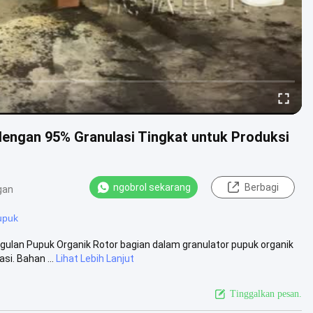
dengan 95% Granulasi Tingkat untuk Produksi
ngobrol sekarang
Berbagi
gan
upuk
gulan Pupuk Organik Rotor bagian dalam granulator pupuk organik
i. Bahan ...
Lihat Lebih Lanjut
Tinggalkan pesan.