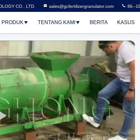
LOGY CO., LTD.
sales@gcfertilizergranulator.com
86--1
PRODUK
TENTANG KAMI
BERITA
KASUS