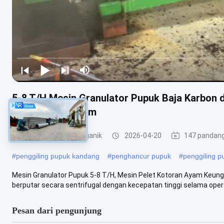
5-8 T/H Mesin Granulator Pupuk Baja Karbon 
Pellet Manis Ayam
Granulator pupuk organik
2026-04-20
147 pandan
#
penggiling pupuk kandang
#
penghancur pupuk
#
penggiling p
Mesin Granulator Pupuk 5-8 T/H, Mesin Pelet Kotoran Ayam Keung
berputar secara sentrifugal dengan kecepatan tinggi selama operas
Pesan dari pengunjung