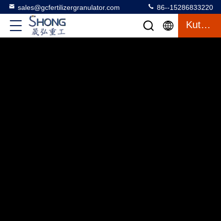
sales@gcfertilizergranulator.com
86--15286833220
Kutipan